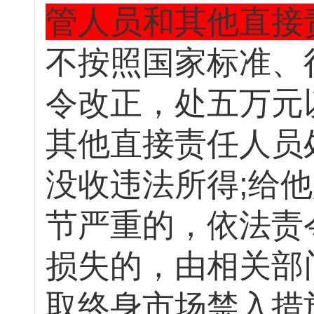
管人员和其他直接
不按照国家标准、
令改正，处五万元
其他直接责任人员
没收违法所得;给
节严重的，依法责
损失的，由相关部
取终身市场禁入措