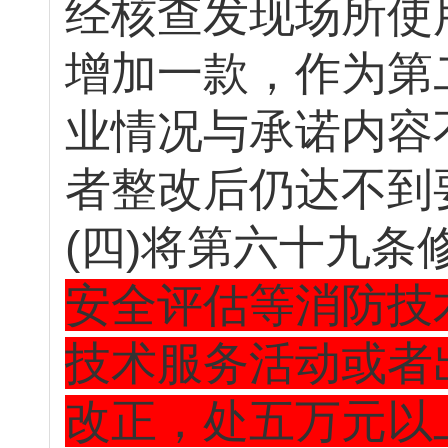
经核查发现场所使
增加一款，作为第
业情况与承诺内容
者整改后仍达不到
(四)将第六十九条
安全评估等消防技
技术服务活动或者
改正，处五万元以