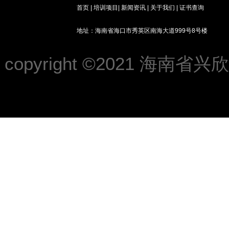
首页
|
培训项目
|
新闻资讯
|
关于我们
|
证书查询
地址：海南省海口市秀英区南海大道999号8号楼
copyright ©2021 