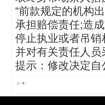
“前款规定的机构
承担赔偿责任;造
停止执业或者吊销
并对有关责任人员
提示：修改决定自
上一条：
2021年第三期中级消防设施操作员培训班顺利开班