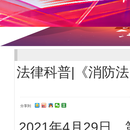
法律科普|《消防
分享到:
2021年4月29