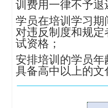
训
费
用
一
律
不
予
退
学
员
在
培
训
学
习
期
对
违
反
制
度
和
规
定
试
资
格
；
安
排
培
训
的
学
员
年
具
备
高
中
以
上
的
文