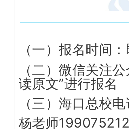
（
一
）
报
名
时
间
：
（
二
）
微
信
关
注
公
读
原
文
”
进
行
报
名
（
三
）
海
口
总
校
电
杨
老
师
1
9
9
0
7
5
2
1