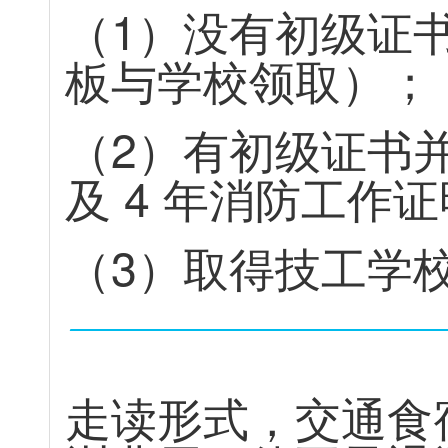
（
1
）
没
有
初
级
证
板
与
学
校
领
取
）
；
（
2
）
有
初
级
证
书
及
4
年
消
防
工
作
证
（
3
）
取
得
技
工
学
走
读
形
式
，
交
通
食