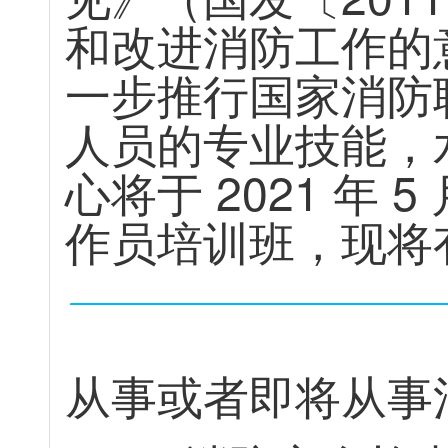
和
改
进
消
防
工
作
的
一
步
推
行
国
家
消
防
人
员
的
专
业
技
能
，
心
将
于
2
0
2
1
年
5
作
员
培
训
班
，
现
将
从
事
或
者
即
将
从
事