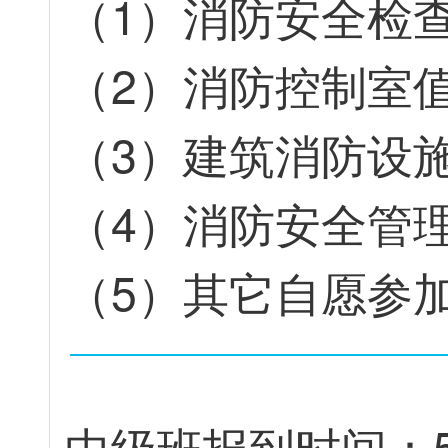
（
1
）
消
防
安
全
检
（
2
）
消
防
控
制
室
（
3
）
建
筑
消
防
设
（
4
）
消
防
安
全
管
（
5
）
其
它
自
愿
参
中
级
班
报
到
时
间
：