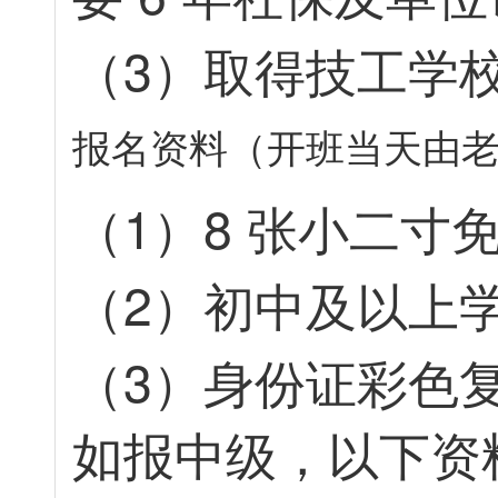
（
3
）
取
得
技
工
学
报
名
资
料
（
开
班
当
天
由
（
1
）
8
张
小
二
寸
（
2
）
初
中
及
以
上
（
3
）
身
份
证
彩
色
如
报
中
级
，
以
下
资