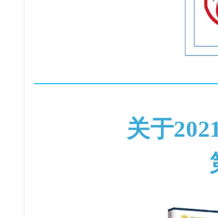
关
于
2
0
2