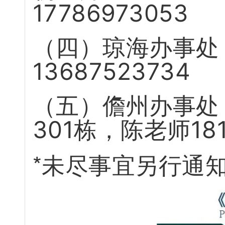
1
7
7
8
6
9
7
3
0
5
3
（
四
）
琼
海
办
事
处
1
3
6
8
7
5
2
3
7
3
4
（
五
）
儋
州
办
事
处
3
0
1
栋
，
陈
老
师
1
8
*
未
尽
事
宜
另
行
通