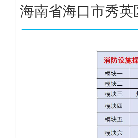
海
南
省
海
口
市
秀
英