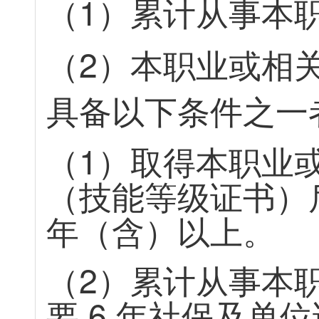
（
1
）
累
计
从
事
本
（
2
）
本
职
业
或
相
具
备
以
下
条
件
之
一
（
1
）
取
得
本
职
业
（
技
能
等
级
证
书
）
年
（
含
）
以
上
。
（
2
）
累
计
从
事
本
要
6
年
社
保
及
单
位