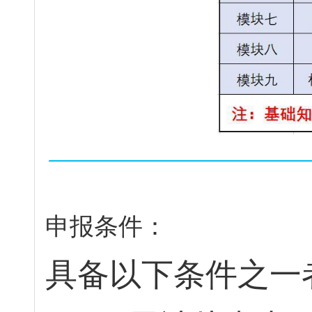
申
报
条
件
：
具
备
以
下
条
件
之
一