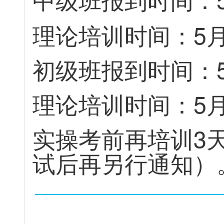
理
论
培
训
时
间
：
5
初
级
班
报
到
时
间
：
理
论
培
训
时
间
：
5
实
操
考
前
再
培
训
3
试
后
再
另
行
通
知
）