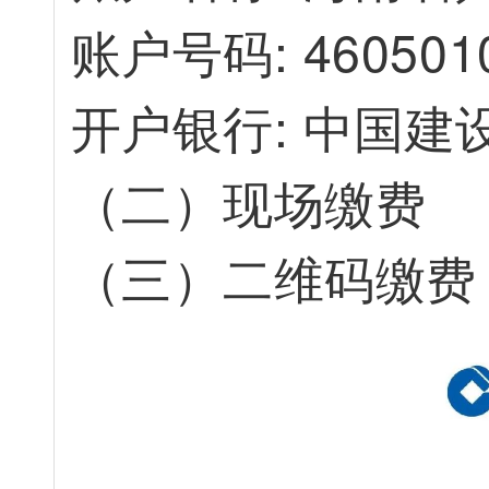
账
户
号
码
:
4
6
0
5
0
1
开
户
银
行
:
中
国
建
（
二
）
现
场
缴
费
（
三
）
二
维
码
缴
费