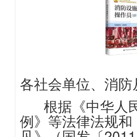
各
社
会
单
位
、
消
防
根
据
《
中
华
人
例
》
等
法
律
法
规
和
见
》
（
国
发
〔
2
0
1
1