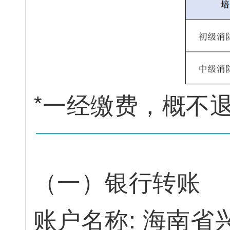
*
一
经
缴
费
，
概
不
（
一
）
银
行
转
账
账
户
名
称
:
海
南
省